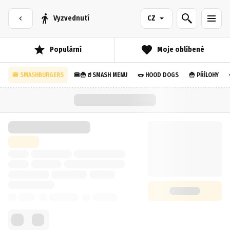
Vyzvednutí
CZ
Populární
Moje oblíbené
🍔 SMASHBURGERS
🍔🍟🥤SMASH MENU
🌭 HOOD DOGS
🍟 PŘÍLOHY